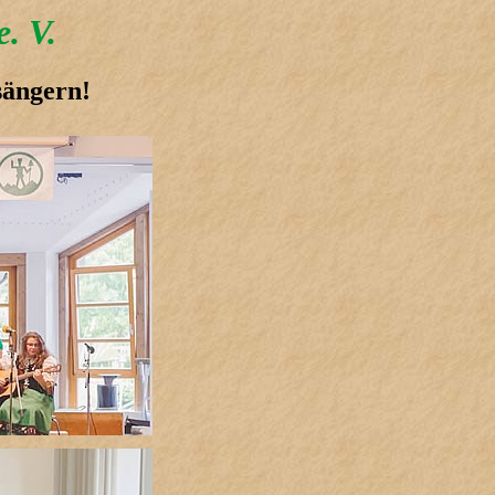
. V.
sängern!