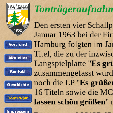
Tonträgeraufnah
Den ersten vier Schall
Januar 1963 bei der F
Hamburg folgten im Ja
Titel, die zu der inzwi
Langspielplatte "
Es gr
zusammengefasst wurde
noch die LP "
Es grüße
16 Titeln sowie die M
lassen schön grüßen
" 